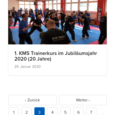
1. KMS Trainerkurs im Jubiläumsjahr
2020 (20 Jahre)
29. Januar 2020
‹ Zurück
Weiter ›
1
2
3
4
5
6
7
…