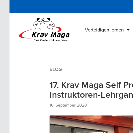
Verteidigen lernen
Krav Maga Schulen
Lehrgänge & Kurse
BLOG
Krav Maga Bücher
17. Krav Maga Self Pr
Krav Maga DVDs
Instruktoren-Lehrgang
Online Home Training
16. September 2020