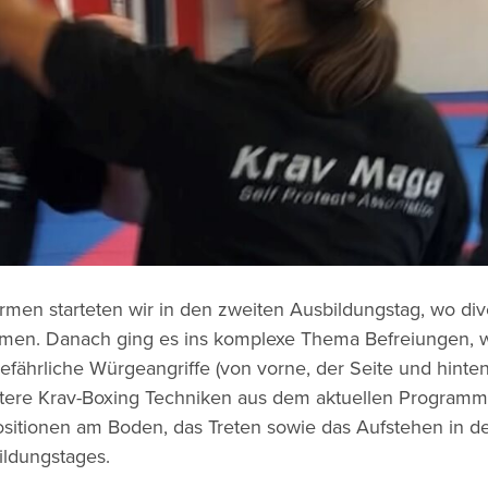
rmen starteten wir in den zweiten Ausbildungstag, wo div
men. Danach ging es ins komplexe Thema Befreiungen, 
ährliche Würgeangriffe (von vorne, der Seite und hinte
re Krav-Boxing Techniken aus dem aktuellen Programm u
itionen am Boden, das Treten sowie das Aufstehen in de
ildungstages.