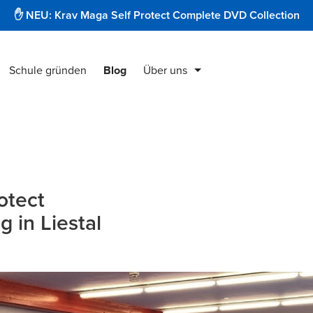
✋ NEU: Krav Maga Self Protect Complete DVD Collection
Schule gründen
Blog
Über uns
Krav Maga Produkte
Instruktorenausbildung
Security & Protect
otect
 in Liestal