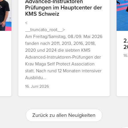
Advanced-Instruktoren
Prüfungen im Hauptcenter der
KMS Schweiz
<
__truncato_root__>
Am Freitag/Samstag, 08./09. Mai 2026
2
fanden nach 2011, 2013, 2016, 2018,
2
2020 und 2024 die siebten KMS
16
Advanced-Instruktoren-Prüfungen der
Krav Maga Self Protect Association
statt. Nach rund 12 Monaten intensiver
Ausbildu...
16. Juni 2026
Zurück zu allen Neuigkeiten