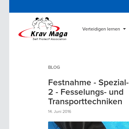
Verteidigen lernen
Krav Maga Schulen
Lehrgänge & Kurse
BLOG
Krav Maga Bücher
Festnahme - Spezial
Krav Maga DVDs
2 - Fesselungs- und
Online Home Training
Transporttechniken
14. Juni 2016