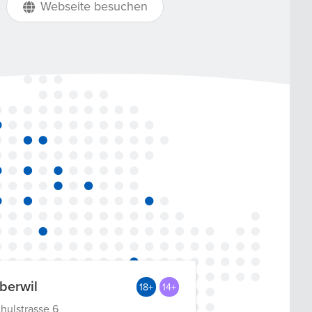
Webseite besuchen
berwil
18+
14+
hulstrasse 6