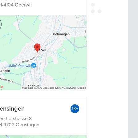
H-4104 Oberwil
ensingen
18+
rkhofstrasse 8
H-4702 Oensingen