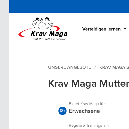
Verteidigen lernen
Krav Maga Schulen
Lehrgänge & Kurse
UNSERE ANGEBOTE
KRAV MAGA 
Krav Maga Bücher
Krav Maga Mutte
Krav Maga DVDs
Online Home Training
Bietet Krav Maga für:
Erwachsene
18+
Reguläre Trainings am: