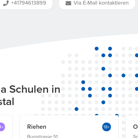
+41794613899
Via E-Mail kontaktieren
a Schulen in
tal
Riehen
O
4+
18+
Burgstrasse 51
Sc