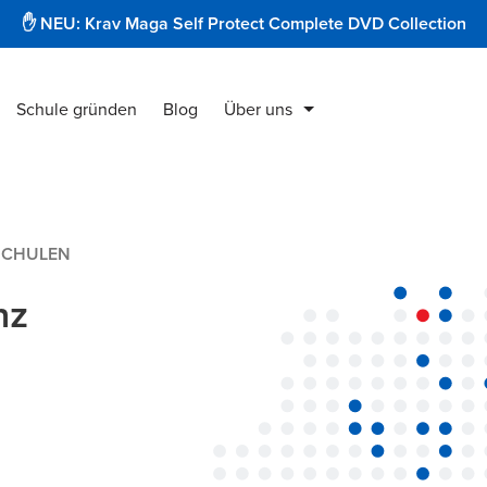
✋ NEU: Krav Maga Self Protect Complete DVD Collection
Schule gründen
Blog
Über uns
Krav Maga Produkte
Instruktorenausbildung
SCHULEN
Security & Protect
nz