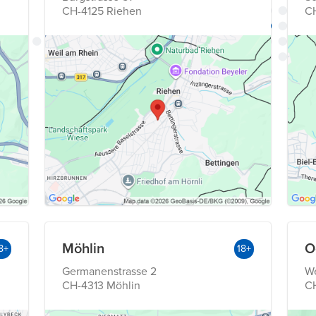
CH-4125 Riehen
C
Möhlin
O
8+
18+
Germanenstrasse 2
We
CH-4313 Möhlin
C