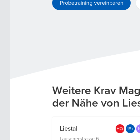
Probetraining vereinbaren
Weitere Krav Mag
der Nähe von Lies
Liestal
HQ
18+
1
Lausenerstrasse 6