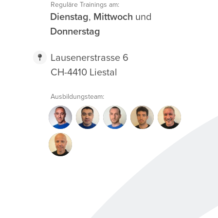
Reguläre Trainings am:
Dienstag
,
Mittwoch
und
Donnerstag
Lausenerstrasse 6
CH-4410 Liestal
Ausbildungsteam:
GP
YK
PK
DP
MM
RH