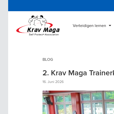
Verteidigen lernen
Krav Maga Schulen
Lehrgänge & Kurse
BLOG
Krav Maga Bücher
2. Krav Maga Traine
Krav Maga DVDs
16. Juni 2026
Online Home Training