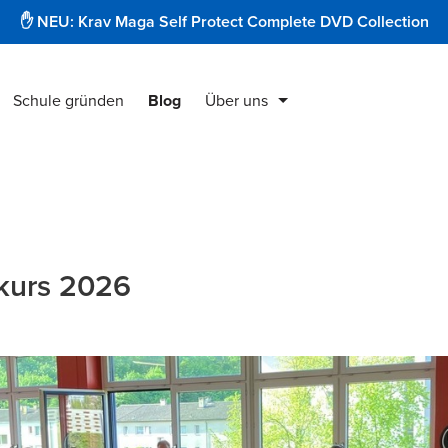
✋ NEU: Krav Maga Self Protect Complete DVD Collection
Schule gründen
Blog
Über uns
Krav Maga Produkte
Instruktorenausbildung
Security & Protect
rkurs 2026