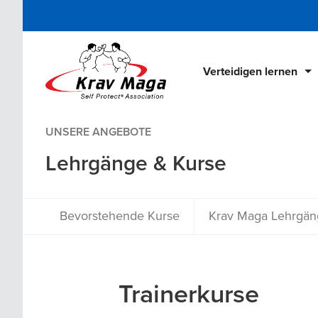
Verteidigen lernen
UNSERE ANGEBOTE
Krav Maga Schulen
Lehrgänge & Kurse
Lehrgänge & Kurse
Krav Maga Bücher
Krav Maga DVDs
Bevorstehende Kurse
Krav Maga Lehrgän
Online Home Training
Trainerkurse