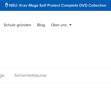
✋ NEU: Krav Maga Self Protect Complete DVD Collection
Schule gründen
Blog
Über uns
Krav Maga Produkte
Instruktorenausbildung
Security & Protect
ge
Sicherheitskurse