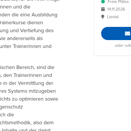
Freie Plätze
/innen und die
14.11.2026
nden die eine Ausbildung
Liestal
Trainerkurse dienen
ldung und Vertiefung des
e andererseits als
oder ruf
nter Trainerinnen und
schen Bereich, sind die
a, den Trainerinnen und
 in der Vermittlung der
seres Systems mitzugeben
ichts zu optimieren sowie
igenschutz
ch die
ichtsmethodik, also dem
n Inhalte und der damit