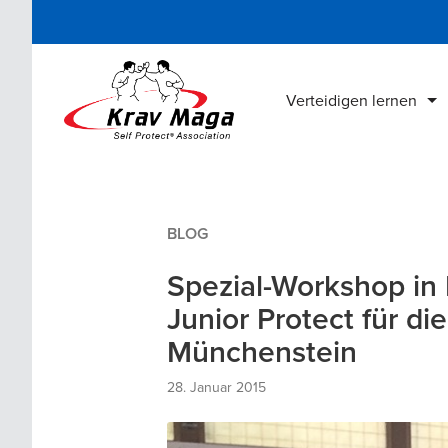
Verteidigen lernen
Krav Maga Schulen
Lehrgänge & Kurse
BLOG
Krav Maga Bücher
Spezial-Workshop in
Krav Maga DVDs
Junior Protect für d
Online Home Training
Münchenstein
28. Januar 2015