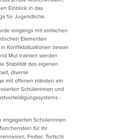
n Einblick in das
a für Jugendliche.
urde eingangs mit einfachen
ktischen Elementen
in Konfliktsituationen besser
und Mut trainiert werden
ie Stabilität des eigenen
eit, diverse
e mit offenen Händen ein
ressierten Schülerinnen und
bstverteidigungssystems -
n engagierten Schülerinnen
ünchenstein für ihr
renneisen, Fedier, Turtschi