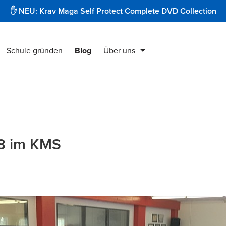
✋ NEU: Krav Maga Self Protect Complete DVD Collection
Schule gründen
Blog
Über uns
Krav Maga Produkte
Instruktorenausbildung
Security & Protect
18 im KMS