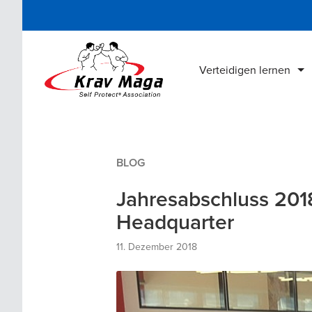
Verteidigen lernen
Krav Maga Schulen
Lehrgänge & Kurse
BLOG
Krav Maga Bücher
Jahresabschluss 20
Krav Maga DVDs
Headquarter
Online Home Training
11. Dezember 2018